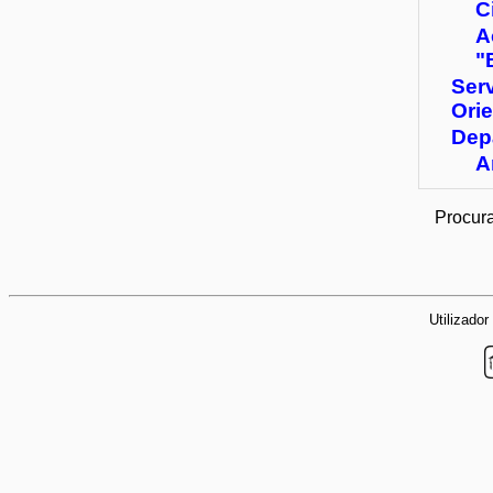
C
A
"
Serv
Ori
Dep
A
Procura
Utilizador