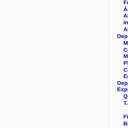
F
Á
A
I
A
Dep
M
C
M
P
C
E
Dep
Exp
Q
T.
F
B